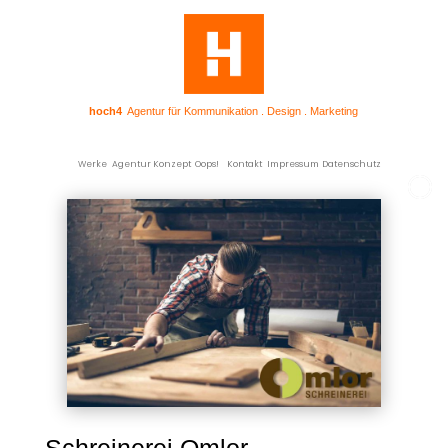
hoch4
Agentur für Kommunikation . Design . Marketing
Werke
Agentur
Konzept
Oops!
Kontakt
Impressum
Datenschutz
Schreinerei Omlor