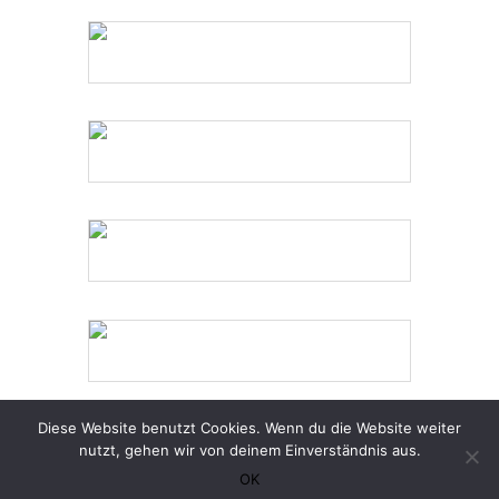
flowerpower3
flowerpower2
flowerpower
fürstlich
Diese Website benutzt Cookies. Wenn du die Website weiter
nutzt, gehen wir von deinem Einverständnis aus.
OK